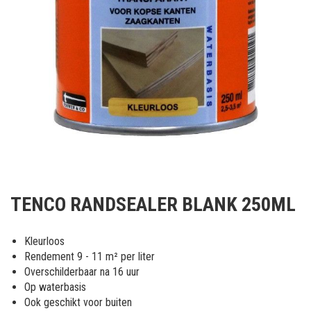
Ga
naar
TENCO RANDSEALER BLANK 250ML
het
begin
van
Kleurloos
de
Rendement 9 - 11 m² per liter
afbeeldingen-
Overschilderbaar na 16 uur
gallerij
Op waterbasis
Ook geschikt voor buiten