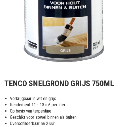
Ga
naar
TENCO SNELGROND GRIJS 750ML
het
begin
van
Verkrijgbaar in wit en grijs
de
Rendement 11 - 13 m² per liter
afbeeldingen-
Op basis van terpentine
gallerij
Geschikt voor zowel binnen als buiten
Overschilderbaar na 2 uur