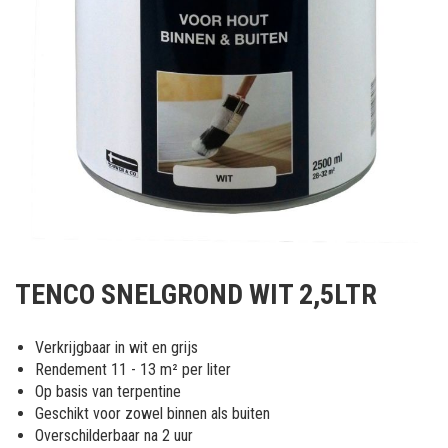
Ga
naar
TENCO SNELGROND WIT 2,5LTR
het
begin
van
Verkrijgbaar in wit en grijs
de
Rendement 11 - 13 m² per liter
afbeeldingen-
Op basis van terpentine
gallerij
Geschikt voor zowel binnen als buiten
Overschilderbaar na 2 uur