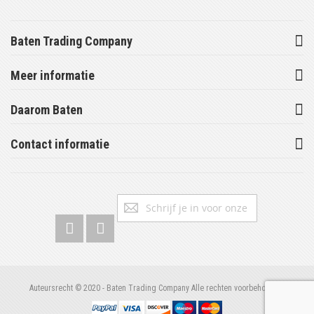
Baten Trading Company
Meer informatie
Daarom Baten
Contact informatie
Abonneer
Inschrijv
u
op
onze
nieuwsbrief
Auteursrecht © 2020 - Baten Trading Company Alle rechten voorbehouden.