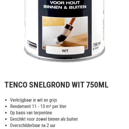
Ga
naar
TENCO SNELGROND WIT 750ML
het
begin
van
Verkrijgbaar in wit en grijs
de
Rendement 11 - 13 m² per liter
afbeeldingen-
Op basis van terpentine
gallerij
Geschikt voor zowel binnen als buiten
Overschilderbaar na 2 uur