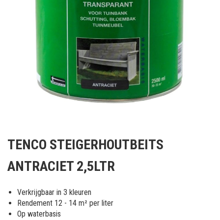
Ga
naar
TENCO STEIGERHOUTBEITS
het
begin
ANTRACIET 2,5LTR
van
de
afbeeldingen-
Verkrijgbaar in 3 kleuren
gallerij
Rendement 12 - 14 m² per liter
Op waterbasis