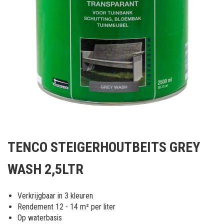
Ga
naar
TENCO STEIGERHOUTBEITS GREY
het
begin
WASH 2,5LTR
van
de
afbeeldingen-
Verkrijgbaar in 3 kleuren
gallerij
Rendement 12 - 14 m² per liter
Op waterbasis