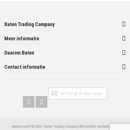
Baten Trading Company
Meer informatie
Daarom Baten
Contact informatie
Abonneer
Inschrijv
u
op
onze
nieuwsbrief
Auteursrecht © 2020 - Baten Trading Company Alle rechten voorbehouden.