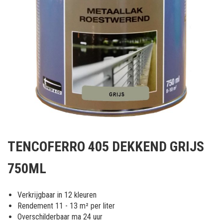
Ga
naar
TENCOFERRO 405 DEKKEND GRIJS
het
begin
750ML
van
de
afbeeldingen-
Verkrijgbaar in 12 kleuren
gallerij
Rendement 11 - 13 m² per liter
Overschilderbaar ma 24 uur