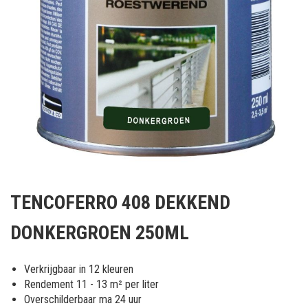
Ga
naar
TENCOFERRO 408 DEKKEND
het
begin
DONKERGROEN 250ML
van
de
afbeeldingen-
Verkrijgbaar in 12 kleuren
gallerij
Rendement 11 - 13 m² per liter
Overschilderbaar ma 24 uur