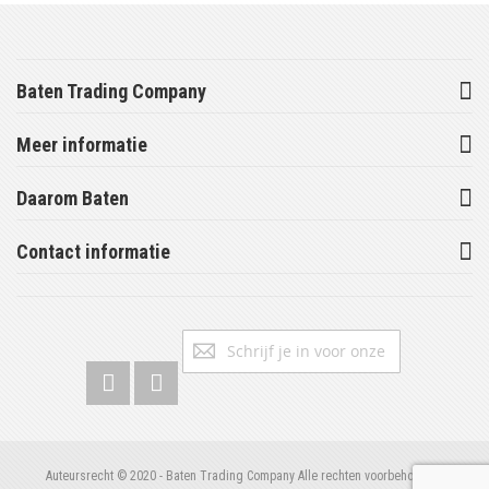
Baten Trading Company
Meer informatie
Daarom Baten
Contact informatie
Abonneer
Inschrijv
u
op
onze
nieuwsbrief
Auteursrecht © 2020 - Baten Trading Company Alle rechten voorbehouden.