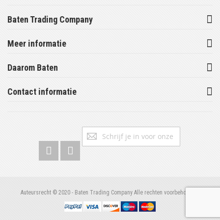
Baten Trading Company
Meer informatie
Daarom Baten
Contact informatie
Abonneer
Inschrijv
u
op
onze
nieuwsbrief
Auteursrecht © 2020 - Baten Trading Company Alle rechten voorbehouden.