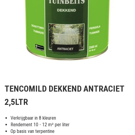
Ga
naar
TENCOMILD DEKKEND ANTRACIET
het
begin
2,5LTR
van
de
afbeeldingen-
Verkrijgbaar in 8 kleuren
gallerij
Rendement 10 - 12 m² per liter
Op basis van terpentine