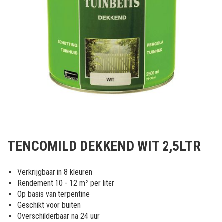
Ga
naar
TENCOMILD DEKKEND WIT 2,5LTR
het
begin
van
Verkrijgbaar in 8 kleuren
de
Rendement 10 - 12 m² per liter
afbeeldingen-
Op basis van terpentine
gallerij
Geschikt voor buiten
Overschilderbaar na 24 uur