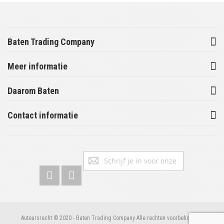
Baten Trading Company
Meer informatie
Daarom Baten
Contact informatie
Abonneer
Inschrijv
u
op
onze
nieuwsbrief
Auteursrecht © 2020 - Baten Trading Company Alle rechten voorbehouden.