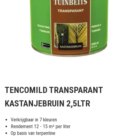
Ga
naar
TENCOMILD TRANSPARANT
het
begin
KASTANJEBRUIN 2,5LTR
van
de
afbeeldingen-
Verkrijgbaar in 7 kleuren
gallerij
Rendement 12 - 15 m² per liter
Op basis van terpentine