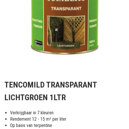
Ga
naar
TENCOMILD TRANSPARANT
het
begin
LICHTGROEN 1LTR
van
de
afbeeldingen-
Verkrijgbaar in 7 kleuren
gallerij
Rendement 12 - 15 m² per liter
Op basis van terpentine