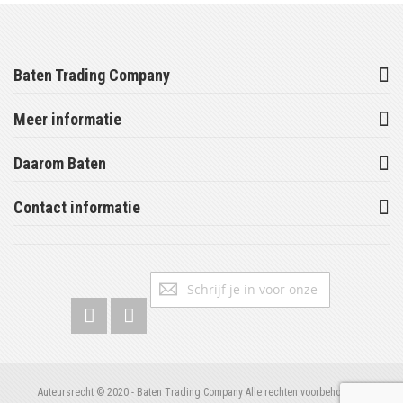
Baten Trading Company
Meer informatie
Daarom Baten
Contact informatie
Abonneer
Inschrijv
u
op
onze
nieuwsbrief
Auteursrecht © 2020 - Baten Trading Company Alle rechten voorbehouden.