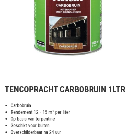
Ga
naar
TENCOPRACHT CARBOBRUIN 1LTR
het
begin
van
Carbobruin
de
Rendement 12 - 15 m² per liter
afbeeldingen-
Op basis van terpentine
gallerij
Geschikt voor buiten
Overschilderbaar na 24 uur