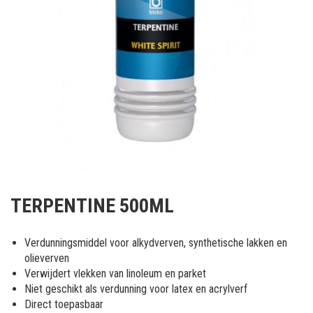
Ga
naar
TERPENTINE 500ML
het
begin
van
Verdunningsmiddel voor alkydverven, synthetische lakken en
de
olieverven
afbeeldingen-
Verwijdert vlekken van linoleum en parket
gallerij
Niet geschikt als verdunning voor latex en acrylverf
Direct toepasbaar