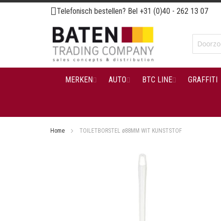
Ga
Telefonisch bestellen? Bel
+31 (0)40 - 262 13 07
naar
de
inhoud
MERKEN
AUTO
BTC LINE
GRAFFITI
Home
TOILETBORSTEL ø88MM WIT KUNSTSTOF
Ga
naar
het
einde
van
de
afbeeldingen-