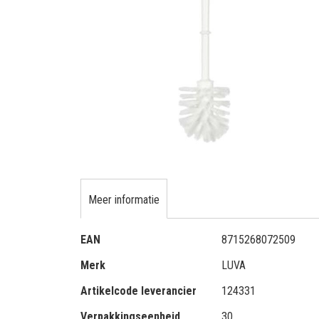
gallerij
Ga
naar
het
Meer informatie
begin
van
Meer
de
EAN
8715268072509
informatie
afbeeldingen-
Merk
LUVA
gallerij
Artikelcode leverancier
124331
Verpakkingseenheid
30