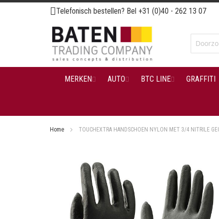
Ga
Telefonisch bestellen? Bel
+31 (0)40 - 262 13 07
naar
de
inhoud
MERKEN
AUTO
BTC LINE
GRAFFITI
Home
TOUCHEXTRA HANDSCHOEN NYLON MET 3/4 NITRILE GEC
Ga
naar
het
einde
van
de
afbeeldingen-