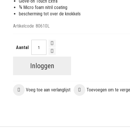
Glove-on Touch Extra
¾ Micro foam nitril coating
bescherming tot over de knokkels
Artikelcode
80610L
Aantal
Inloggen
Voeg toe aan verlanglijst
Toevoegen om te vergel