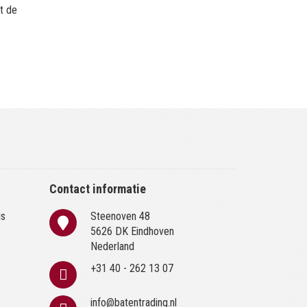
t de
Contact informatie
is
Steenoven 48
n
5626 DK Eindhoven
Nederland
+31 40 - 262 13 07
info@batentrading.nl