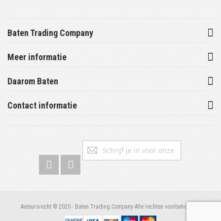
Baten Trading Company
Meer informatie
Daarom Baten
Contact informatie
Abonneer
Inschrijv
u
op
onze
nieuwsbrief
Auteursrecht © 2020 - Baten Trading Company Alle rechten voorbehouden.