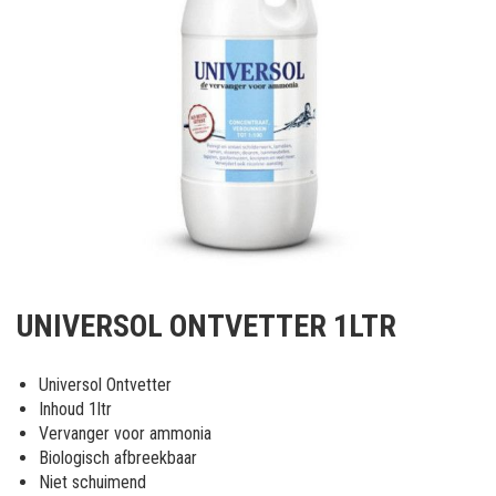
Ga
naar
UNIVERSOL ONTVETTER 1LTR
het
begin
van
Universol Ontvetter
de
Inhoud 1ltr
afbeeldingen-
Vervanger voor ammonia
gallerij
Biologisch afbreekbaar
Niet schuimend