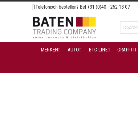
Ga
Telefonisch bestellen? Bel
+31 (0)40 - 262 13 07
naar
de
inhoud
MERKEN
AUTO
BTC LINE
GRAFFITI