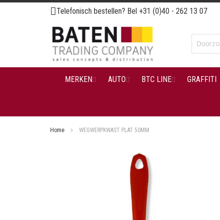
Ga
Telefonisch bestellen? Bel
+31 (0)40 - 262 13 07
naar
de
inhoud
MERKEN
AUTO
BTC LINE
GRAFFITI
Home
WEGWERPKWAST PLAT 50MM
Ga
naar
het
einde
van
de
afbeeldingen-