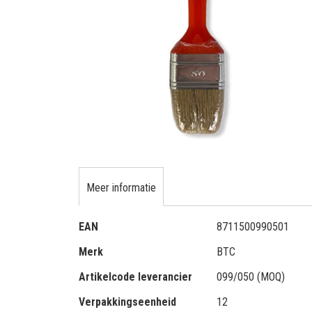
gallerij
Ga
naar
het
Meer informatie
begin
van
Meer
EAN
8711500990501
de
informatie
afbeeldingen-
Merk
BTC
gallerij
Artikelcode leverancier
099/050 (MOQ)
Verpakkingseenheid
12