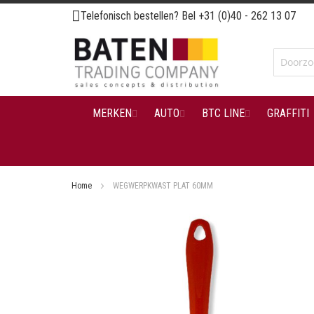
Ga
Telefonisch bestellen? Bel
+31 (0)40 - 262 13 07
naar
de
inhoud
MERKEN
AUTO
BTC LINE
GRAFFITI
Home
WEGWERPKWAST PLAT 60MM
Ga
naar
het
einde
van
de
afbeeldingen-