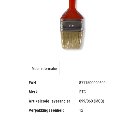
gallerij
Ga
naar
het
Meer informatie
begin
van
Meer
EAN
8711500990600
de
informatie
afbeeldingen-
Merk
BTC
gallerij
Artikelcode leverancier
099/060 (MOQ)
Verpakkingseenheid
12