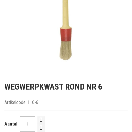
Ga
naar
WEGWERPKWAST ROND NR 6
het
begin
van
Artikelcode
110-6
de
afbeeldingen-
gallerij
Aantal