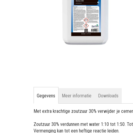
gallerij
Ga
naar
het
begin
van
Gegevens
Meer informatie
Downloads
de
afbeeldingen-
Met extra krachtige zoutzuur 30% verwijder je cemen
gallerij
Zoutzuur 30% verdunnen met water 1:10 tot 1:50. Tot 
Vermenging kan tot een heftige reactie leiden.