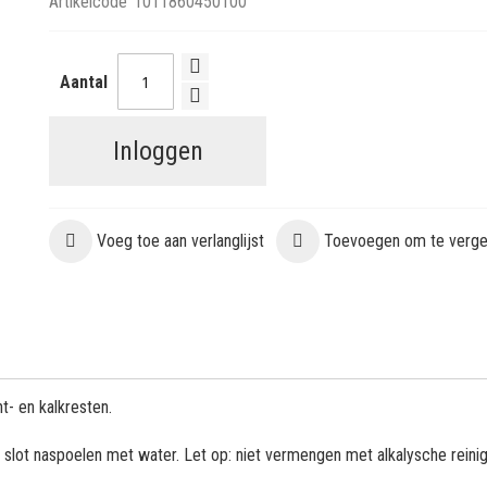
Artikelcode
1011860450100
Aantal
Inloggen
Voeg toe aan verlanglijst
Toevoegen om te vergel
t- en kalkresten.
slot naspoelen met water. Let op: niet vermengen met alkalysche reinig