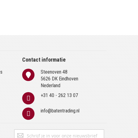
Contact informatie
is
Steenoven 48
n
5626 DK Eindhoven
Nederland
+31 40 - 262 13 07
info@batentrading.nl
Abonneer
Inschrijven