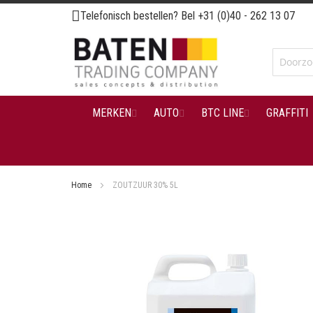
Ga
Telefonisch bestellen? Bel
+31 (0)40 - 262 13 07
naar
de
inhoud
MERKEN
AUTO
BTC LINE
GRAFFITI
Home
ZOUTZUUR 30% 5L
Ga
naar
het
einde
van
de
afbeeldingen-