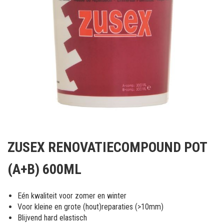
Ga
naar
ZUSEX RENOVATIECOMPOUND POT
het
begin
(A+B) 600ML
van
de
afbeeldingen-
Eén kwaliteit voor zomer en winter
gallerij
Voor kleine en grote (hout)reparaties (>10mm)
Blijvend hard elastisch