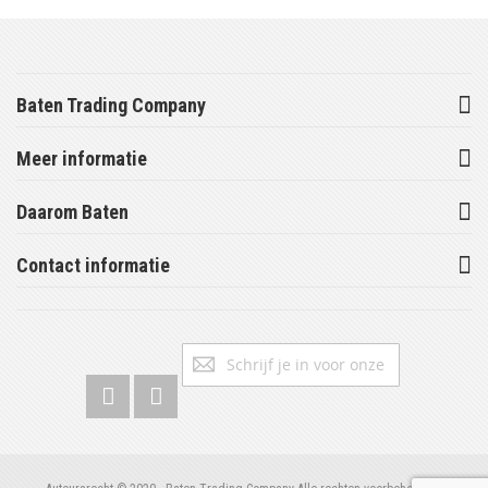
Baten Trading Company
Meer informatie
Daarom Baten
Contact informatie
Abonneer
Inschrijv
u
op
onze
nieuwsbrief