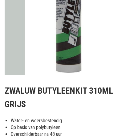
Ga
naar
ZWALUW BUTYLEENKIT 310ML
het
begin
GRIJS
van
de
afbeeldingen-
Water- en weersbestendig
gallerij
Op basis van polybutyleen
Overschilderbaar na 48 uur