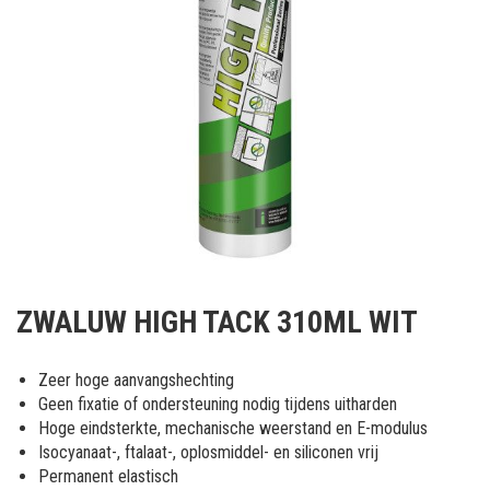
Ga
naar
ZWALUW HIGH TACK 310ML WIT
het
begin
van
Zeer hoge aanvangshechting
de
Geen fixatie of ondersteuning nodig tijdens uitharden
afbeeldingen-
Hoge eindsterkte, mechanische weerstand en E-modulus
gallerij
Isocyanaat-, ftalaat-, oplosmiddel- en siliconen vrij
Permanent elastisch