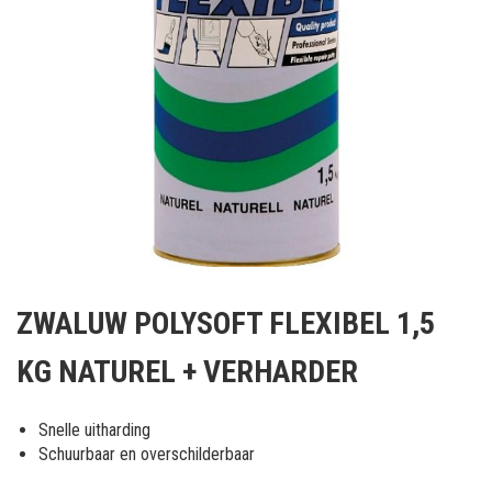
Ga
naar
ZWALUW POLYSOFT FLEXIBEL 1,5
het
begin
KG NATUREL + VERHARDER
van
de
afbeeldingen-
Snelle uitharding
gallerij
Schuurbaar en overschilderbaar