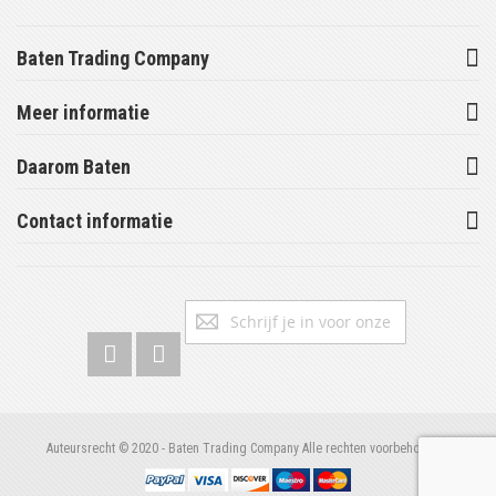
Baten Trading Company
Meer informatie
Daarom Baten
Contact informatie
Abonneer
Inschrijv
u
op
onze
nieuwsbrief
Auteursrecht © 2020 - Baten Trading Company Alle rechten voorbehouden.