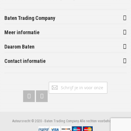
Baten Trading Company
Meer informatie
Daarom Baten
Contact informatie
Abonneer
Inschrijv
u
op
onze
nieuwsbrief
Auteursrecht © 2020 - Baten Trading Company Alle rechten voorbehouden.