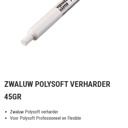
Ga
naar
ZWALUW POLYSOFT VERHARDER
het
begin
45GR
van
de
afbeeldingen-
Zwaluw Polysoft verharder
gallerij
Voor Polysoft Professioneel en Flexible