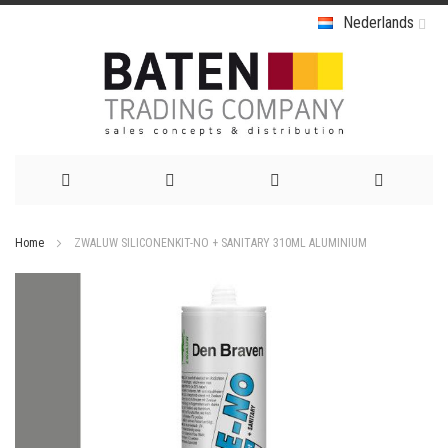
Nederlands
Ga
Home
ZWALUW SILICONENKIT-NO + SANITARY 310ML ALUMINIUM
naar
Ga
de
naar
het
inhoud
einde
van
de
afbeeldingen-
gallerij