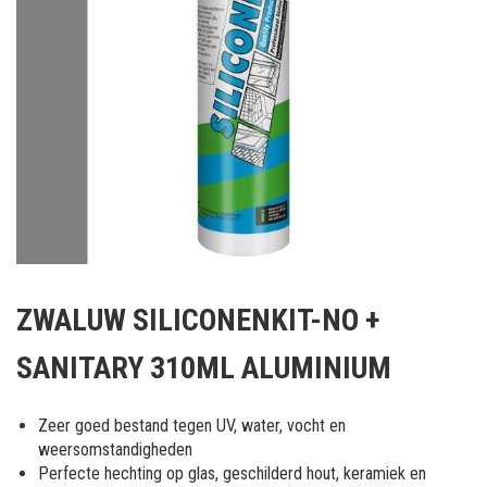
Ga
naar
ZWALUW SILICONENKIT-NO +
het
begin
SANITARY 310ML ALUMINIUM
van
de
afbeeldingen-
Zeer goed bestand tegen UV, water, vocht en
gallerij
weersomstandigheden
Perfecte hechting op glas, geschilderd hout, keramiek en