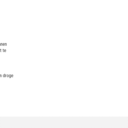
nnen
t te
en droge