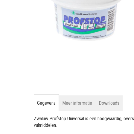
gallerij
Ga
naar
het
begin
van
de
Gegevens
Meer informatie
Downloads
afbeeldingen-
gallerij
Zwaluw Profstop Universal is een hoogwaardig, oversc
vulmiddelen.