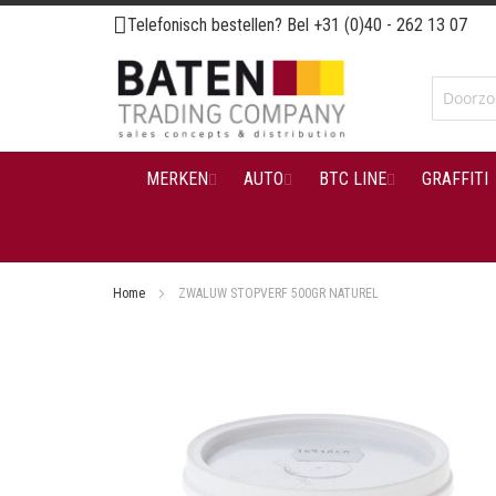
Ga
Telefonisch bestellen? Bel
+31 (0)40 - 262 13 07
naar
de
inhoud
MERKEN
AUTO
BTC LINE
GRAFFITI
Home
ZWALUW STOPVERF 500GR NATUREL
Ga
naar
het
einde
van
de
afbeeldingen-