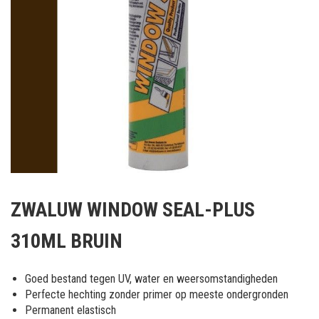
Ga
naar
ZWALUW WINDOW SEAL-PLUS
het
begin
310ML BRUIN
van
de
afbeeldingen-
Goed bestand tegen UV, water en weersomstandigheden
gallerij
Perfecte hechting zonder primer op meeste ondergronden
Permanent elastisch