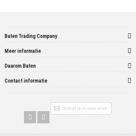
Baten Trading Company
Meer informatie
Daarom Baten
Contact informatie
Abonneer
Inschrijv
u
op
onze
nieuwsbrief