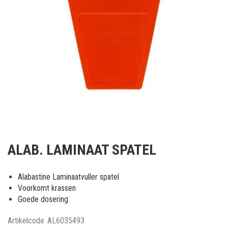
Ga
naar
ALAB. LAMINAAT SPATEL
het
begin
van
Alabastine Laminaatvuller spatel
de
Voorkomt krassen
afbeeldingen-
Goede dosering
gallerij
Artikelcode
AL6035493