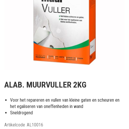
Ga
naar
ALAB. MUURVULLER 2KG
het
begin
van
Voor het repareren en vullen van kleine gaten en scheuren en
de
het egaliseren van oneffenheden in wand
afbeeldingen-
Sneldrogend
gallerij
Artikelcode
AL10016