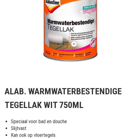
Ga
naar
ALAB. WARMWATERBESTENDIGE
het
begin
TEGELLAK WIT 750ML
van
de
afbeeldingen-
Speciaal voor bad en douche
gallerij
Slijtvast
Kan ook op vloertegels