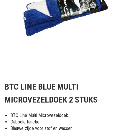
Ga
naar
BTC LINE BLUE MULTI
het
begin
MICROVEZELDOEK 2 STUKS
van
de
afbeeldingen-
BTC Line Multi Microvezeldoek
gallerij
Dubbele functie
Blauwe zijde voor stof en wassen