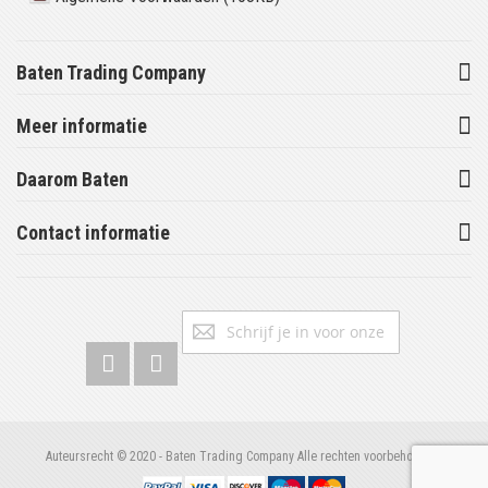
Baten Trading Company
Meer informatie
Daarom Baten
Contact informatie
Abonneer
Inschrijv
u
op
onze
nieuwsbrief
Auteursrecht © 2020 - Baten Trading Company Alle rechten voorbehouden.