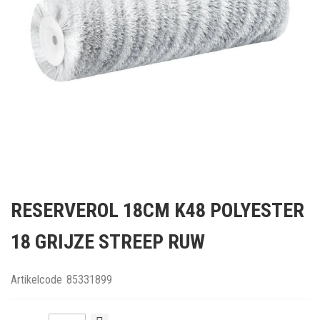
Ga
naar
RESERVEROL 18CM K48 POLYESTER
het
begin
18 GRIJZE STREEP RUW
van
de
afbeeldingen-
Artikelcode
85331899
gallerij